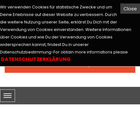
Wir verwenden Cookies für statistische Zwecke und um
Close
Hesabım
Euro
Deine Erlebnisse auf dieser Website zu verbessern. Durch
die weitere Nutzung unserer Seite, erklärst Du Dich mit der
Verwendung von Cookies einverstanden. Weitere Informationen
über Cookies und wie Du der Verwendung von Cookies
widersprechen kannst, findest Du in unserer
Arama
Datenschutzbestimmung-For obtain more informations please
DATENSCHUTZERKLÄRUNG
0 ürün - 0,00€
SEPETİM
HAKKIMIZDA
Hakkımızda