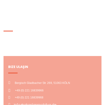
Siparişlerim
HESABIM
Hesabım
Alışveriş Listem
BIZE ULAŞIN
Bergisch Gladbacher Str. 269, 51063 KÖLN
+49 (0) 221 16839966
+49 (0) 221 16839968
info@akaslanmobilya.de