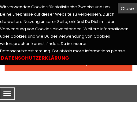
Wir verwenden Cookies für statistische Zwecke und um
Close
Hesabım
Euro
Deine Erlebnisse auf dieser Website zu verbessern. Durch
die weitere Nutzung unserer Seite, erklärst Du Dich mit der
Verwendung von Cookies einverstanden. Weitere Informationen
über Cookies und wie Du der Verwendung von Cookies
widersprechen kannst, findest Du in unserer
Arama
Datenschutzbestimmung-For obtain more informations please
DATENSCHUTZERKLÄRUNG
0 ürün - 0,00€
SEPETİM
OTURUM AÇ
Hesabım
Oturum Aç