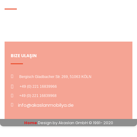
HESABIM
Hesabım
Alışveriş Listem
BIZE ULAŞIN
Bergisch Gladbacher Str. 269, 51063 KÖLN
+49 (0) 221 16839966
+49 (0) 221 16839968
info@akaslanmobilya.de
Home
Design by Akaslan GmbH © 1991- 2020