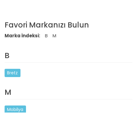
Favori Markanızı Bulun
Marka İndeksi:
B
M
B
Bretz
M
Mobilya
BILGILER