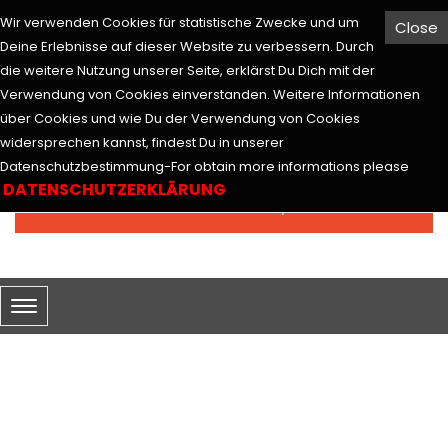
Wir verwenden Cookies für statistische Zwecke und um
Close
Hesabım
Euro
Deine Erlebnisse auf dieser Website zu verbessern. Durch
die weitere Nutzung unserer Seite, erklärst Du Dich mit der
Verwendung von Cookies einverstanden. Weitere Informationen
über Cookies und wie Du der Verwendung von Cookies
widersprechen kannst, findest Du in unserer
Arama
Datenschutzbestimmung-For obtain more informations please
DATENSCHUTZERKLÄRUNG
0 ürün - 0,00€
SEPETİM
MARKALAR
Markalar