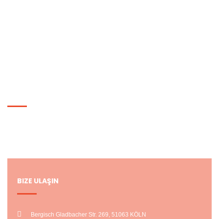
Markalar
Kampanyalar
Hediye Çeki
Siparişlerim
HESABIM
Hesabım
Alışveriş Listem
BIZE ULAŞIN
Bergisch Gladbacher Str. 269, 51063 KÖLN