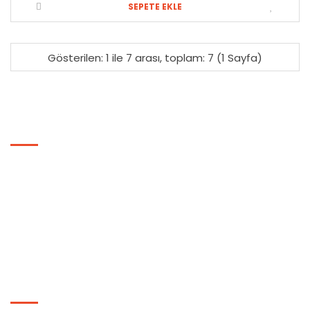
SEPETE EKLE
Gösterilen: 1 ile 7 arası, toplam: 7 (1 Sayfa)
BILGILER
Hakkımızda
Gizlilik ve Güvenlik Politikası
Genel Ticaret Şartnamesi
Basında Biz
EKSTRALAR