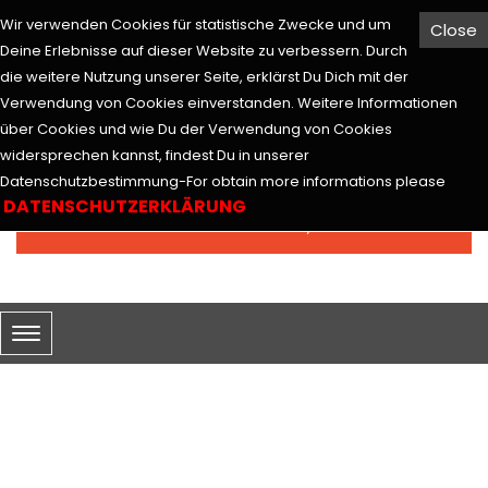
Wir verwenden Cookies für statistische Zwecke und um
Close
Hesabım
Euro
Deine Erlebnisse auf dieser Website zu verbessern. Durch
die weitere Nutzung unserer Seite, erklärst Du Dich mit der
Verwendung von Cookies einverstanden. Weitere Informationen
über Cookies und wie Du der Verwendung von Cookies
widersprechen kannst, findest Du in unserer
Arama
Datenschutzbestimmung-For obtain more informations please
DATENSCHUTZERKLÄRUNG
0 ürün - 0,00€
SEPETİM
KIZ GENÇ ODALARI
Genç Ve Bebek Odaları
Kız Genç Odaları