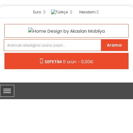
Hesabım
Euro
Arama
0 ürün - 0,00€
SEPETİM
HALILAR
Ev Tekstilleri
Halılar