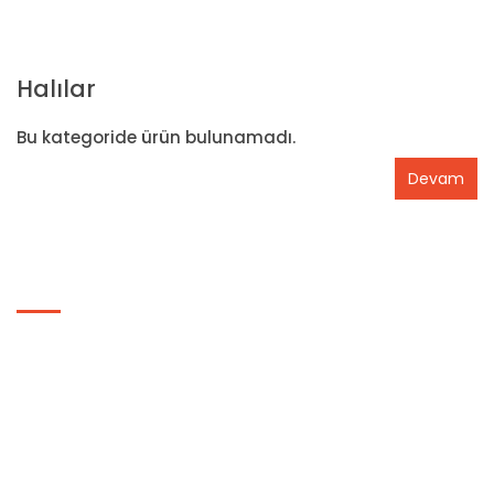
Halılar
Bu kategoride ürün bulunamadı.
Devam
BILGILER
Hakkımızda
Gizlilik ve Güvenlik Politikası
Genel Ticaret Şartnamesi
Basında Biz