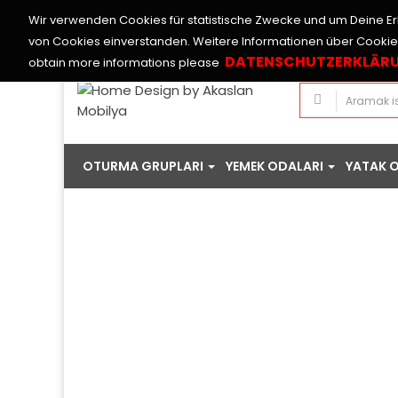
Wir verwenden Cookies für statistische Zwecke und um Deine Erl
A. Liste
Tr-Tr
Hesabım
Euro
von Cookies einverstanden. Weitere Informationen über Cooki
DATENSCHUTZERKLÄR
obtain more informations please
OTURMA GRUPLARI
YEMEK ODALARI
YATAK 