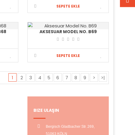
SEPETE EKLE
B68
AKSESUAR MODEL NO. B69
SEPETE EKLE
1
2
3
4
5
6
7
8
9
>
>|
BIZE ULAŞIN
Bergisch Gladbacher Str. 269,
51063 KÖLN