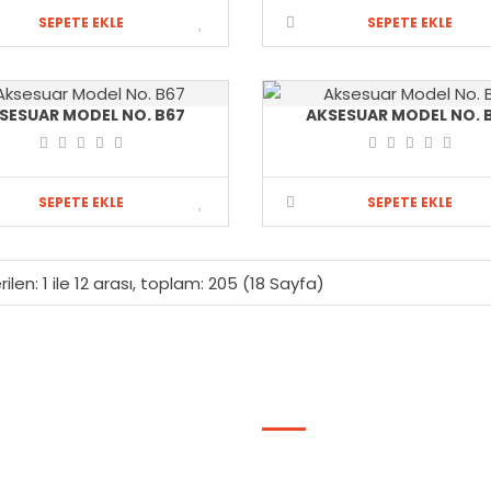
SEPETE EKLE
SEPETE EKLE
SESUAR MODEL NO. B67
AKSESUAR MODEL NO. 
SEPETE EKLE
SEPETE EKLE
ilen: 1 ile 12 arası, toplam: 205 (18 Sayfa)
LAR
HESABIM
ar
Hesabım
nyalar
Alışveriş Listem