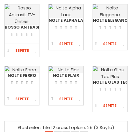
SEPETE
EKLE
EKLE
EKLE
NOLTE ALPHA LACK
NOLTE ELEGANCE
ROSSO ANTRASIT TV-ÜNITESI
SEPETE
SEPETE
SEPETE
EKLE
EKLE
NOLTE FERRO
NOLTE FLAIR
EKLE
NOLTE GLAS TEC 
SEPETE
SEPETE
SEPETE
EKLE
EKLE
Gösterilen: 1 ile 12 arası, toplam: 25 (3 Sayfa)