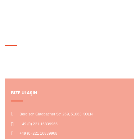
Siparişlerim
HESABIM
Hesabım
Alışveriş Listem
BIZE ULAŞIN
Bergisch Gladbacher Str. 269, 51063 KÖLN
+49 (0) 221 16839966
+49 (0) 221 16839968