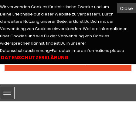
Wir verwenden Cookies für statistische Zwecke und um
Close
Hesabım
Euro
Deine Erlebnisse auf dieser Website zu verbessern. Durch
die weitere Nutzung unserer Seite, erklärst Du Dich mit der
Verwendung von Cookies einverstanden. Weitere Informationen
über Cookies und wie Du der Verwendung von Cookies
widersprechen kannst, findest Du in unserer
Arama
Datenschutzbestimmung-For obtain more informations please
DATENSCHUTZERKLÄRUNG
0 ürün - 0,00€
SEPETİM
ARAMA
Arama