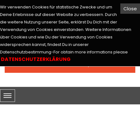
Wir verwenden Cookies für statistische Zwecke und um
Close
Hesabım
Euro
Deine Erlebnisse auf dieser Website zu verbessern. Durch
die weitere Nutzung unserer Seite, erklärst Du Dich mit der
Verwendung von Cookies einverstanden. Weitere Informationen
über Cookies und wie Du der Verwendung von Cookies
widersprechen kannst, findest Du in unserer
Arama
Datenschutzbestimmung-For obtain more informations please
DATENSCHUTZERKLÄRUNG
0 ürün - 0,00€
SEPETİM
ARAMA
Arama