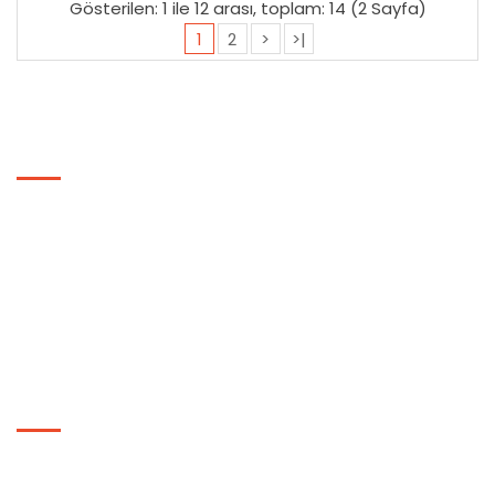
Gösterilen: 1 ile 12 arası, toplam: 14 (2 Sayfa)
EKLE
EKLE
EKLE
1
2
>
>|
BILGILER
Hakkımızda
Gizlilik ve Güvenlik Politikası
Genel Ticaret Şartnamesi
Basında Biz
EKSTRALAR
Markalar
Kampanyalar