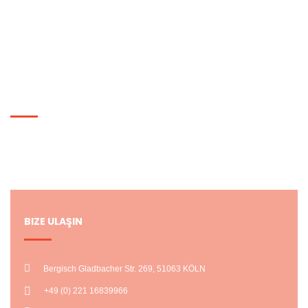
Hediye Çeki
Siparişlerim
HESABIM
Hesabım
Alışveriş Listem
BIZE ULAŞIN
Bergisch Gladbacher Str. 269, 51063 KÖLN
+49 (0) 221 16839966