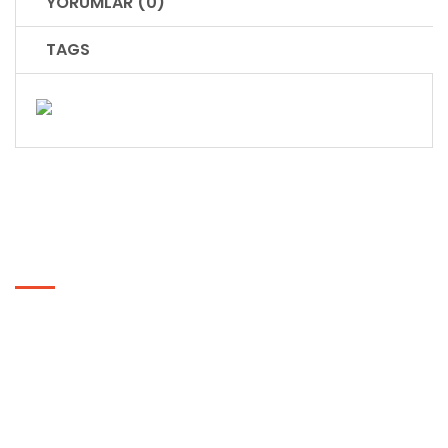
YORUMLAR (0)
TAGS
BILGILER
Hakkımızda
Gizlilik ve Güvenlik Politikası
Genel Ticaret Şartnamesi
Basında Biz