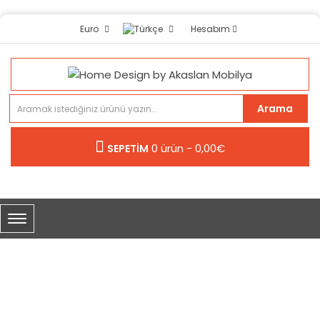
Hesabım
Euro
Arama
0 ürün - 0,00€
SEPETİM
AVIZE MODEL NO. 14
Avize Model No. 14