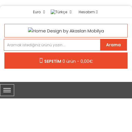
Hesabım
Euro
Arama
0 ürün - 0,00€
SEPETİM
NOLTE STONE
Nolte Stone