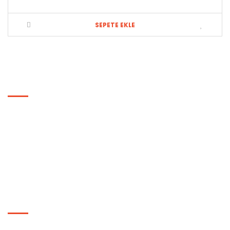
SEPETE EKLE
BILGILER
Hakkımızda
Gizlilik ve Güvenlik Politikası
Genel Ticaret Şartnamesi
Basında Biz
EKSTRALAR
Markalar