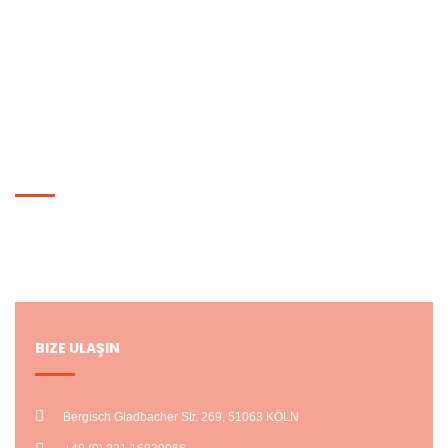
Kampanyalar
Hediye Çeki
Siparişlerim
HESABIM
Hesabım
Alışveriş Listem
BIZE ULAŞIN
Bergisch Gladbacher Str. 269, 51063 KÖLN