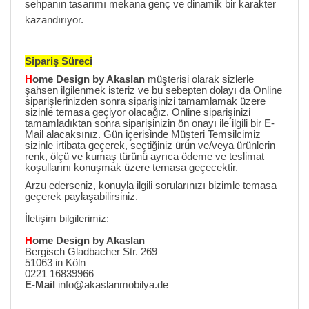
sehpanın tasarımı mekana genç ve dinamik bir karakter
kazandırıyor.
Sipariş Süreci
H
ome Design by Akaslan
müşterisi olarak sizlerle
şahsen ilgilenmek isteriz ve bu sebepten dolayı da Online
siparişlerinizden sonra siparişinizi tamamlamak üzere
sizinle temasa geçiyor olacağız. Online siparişinizi
tamamladıktan sonra siparişinizin ön onayı ile ilgili bir E-
Mail alacaksınız. Gün içerisinde Müşteri Temsilcimiz
sizinle irtibata geçerek, seçtiğiniz ürün ve/veya ürünlerin
renk, ölçü ve kumaş türünü ayrıca ödeme ve teslimat
koşullarını konuşmak üzere temasa geçecektir.
Arzu ederseniz, konuyla ilgili sorularınızı bizimle temasa
geçerek paylaşabilirsiniz.
İletişim bilgilerimiz:
H
ome Design by Akaslan
Bergisch Gladbacher Str. 269
51063 in Köln
0221 16839966
E-Mail
info@akaslanmobilya.de