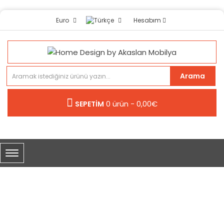
Hesabım
Euro
Arama
0 ürün - 0,00€
SEPETİM
PI ORTA SEHPA
Panel Mobilya
Pi Orta Sehpa