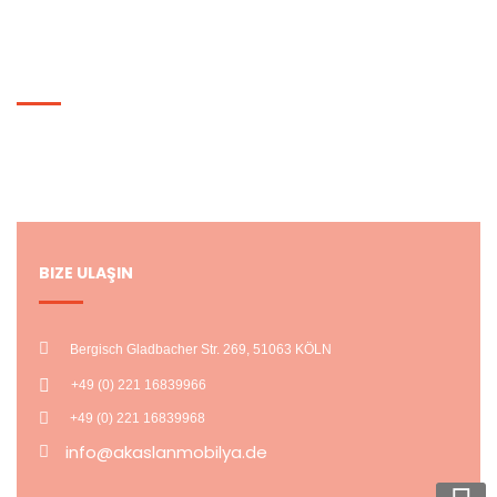
HESABIM
Hesabım
Alışveriş Listem
BIZE ULAŞIN
Bergisch Gladbacher Str. 269, 51063 KÖLN
+49 (0) 221 16839966
+49 (0) 221 16839968
info@akaslanmobilya.de