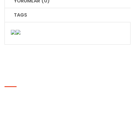
YORUMLAR (0)
TAGS
BILGILER
Hakkımızda
Gizlilik ve Güvenlik Politikası
Genel Ticaret Şartnamesi
Basında Biz