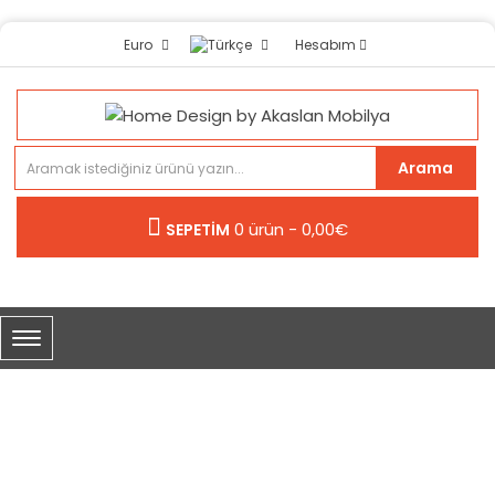
Hesabım
Euro
Arama
0 ürün - 0,00€
SEPETİM
YASTIK KILIFI KAHVERENGI
Yastik Kilifi Kahverengi