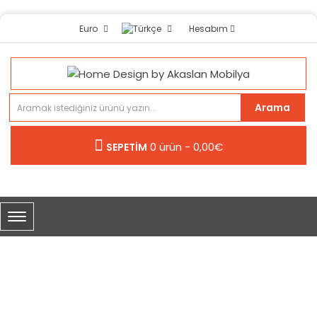
Hesabım
Euro
Arama
0 ürün - 0,00€
SEPETİM
ZEN YEMEK ODASI BEYAZ
Zen Yemek Odası Beyaz