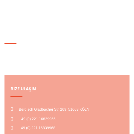
Siparişlerim
HESABIM
Hesabım
Alışveriş Listem
BIZE ULAŞIN
Bergisch Gladbacher Str. 269, 51063 KÖLN
+49 (0) 221 16839966
+49 (0) 221 16839968