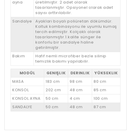
ayna
üretilmiştir. 2 adet olarak
tasarlanmıştır. Opsiyonel olarak adet
sayısı arttırılabilir.
Sandalye
Ayakları boyalı poliüretan dökümdür.
Koltuk kombinasyonu ile uyumlu kumaş
tercih edilmiştir. Kolçaklı olarak
tasarlanmıştır.1.kalite sünger ile
konforlu bir sandalye haline
getirilmiştir.
Bakım
Hafif nemli microfiber bezle silinip
temizlik bakımı yapılabilir.
MODÜL
GENIŞLIK
DERINLIK
YÜKSEKLIK
MASA
183 cm
98 cm
80 cm
KONSOL
202 cm
48 cm
85 cm
KONSOL AYNA
50 cm
4 cm
100 cm
SANDALYE
50 cm
48 cm
87 cm